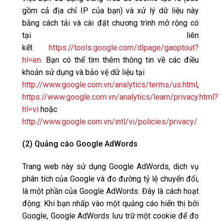
gồm cả địa chỉ IP của bạn) và xử lý dữ liệu này
bằng cách tải và cài đặt chương trình mở rộng có
tại liên
kết
https://tools.google.com/dlpage/gaoptout?
hl=en
. Bạn có thể tìm thêm thông tin về các điều
khoản sử dụng và bảo vệ dữ liệu tại
http://www.google.com.vn/analytics/terms/us.html
,
https://www.google.com.vn/analytics/learn/privacy.html?
hl=vi
hoặc
http://www.google.com.vn/intl/vi/policies/privacy/
(2) Quảng cáo Google AdWords
Trang web này sử dụng Google AdWords, dịch vụ
phân tích của Google và đo đường tỷ lệ chuyển đổi,
là một phần của Google AdWords. Đây là cách hoạt
động: Khi bạn nhấp vào một quảng cáo hiển thị bởi
Google, Google AdWords lưu trữ một cookie để đo